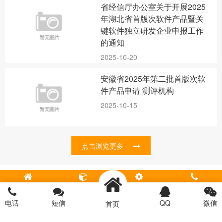
省经信厅办公室关于开展2025
年湖北省首版次软件产品暨关
键软件独立研发企业申报工作
的通知
2025-10-20
安徽省2025年第二批首版次软
件产品申请 测评机构
2025-10-15
点击浏览更多
首页
软件测试
安全测评
电话
Copyright © 2017 - 2026 All Rights Reserved.
广东腾创技术服务有限公司.版权所有
电话
短信
QQ
微信
首页
地址：广州市海珠区新业路55号之21-A01-1